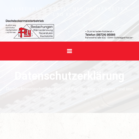
AUSFÜHRUNG SÄMTLICHER DACHARBEITEN
UND RINNEN
Datenschutzerklärung
Dachdeckermeisterbetrieb, Burkhard Fey: Ihr Ansprechpartner rund ums
Dach.
/
Datenschutzerklärung