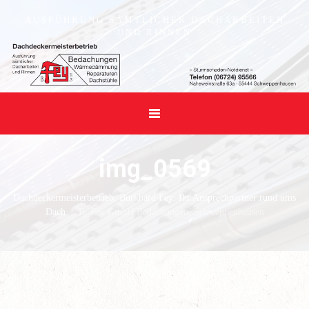
AUSFÜHRUNG SÄMTLICHER DACHARBEITEN
UND RINNEN
img_0569
Dachdeckermeisterbetrieb, Burkhard Fey: Ihr Ansprechpartner rund ums
Dach.
/
B. Fey GmbH Bedachungen, Schweppenhausen