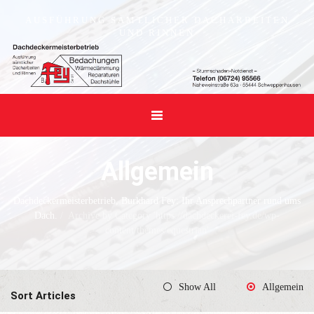
AUSFÜHRUNG SÄMTLICHER DACHARBEITEN
UND RINNEN
Allgemein
Dachdeckermeisterbetrieb, Burkhard Fey: Ihr Ansprechpartner rund ums
Dach.
/
Archive by Category 'https://dachdeckerei-fey.de/wp-
content/themes/equestrian'
Show All
Allgemein
Sort Articles